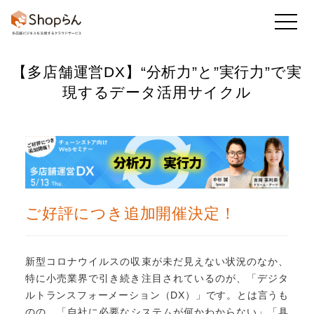
【多店舗運営DX】
“分析力”と”実行力”で実
お知らせ
店舗のToDo
回答・アンケート
現するデータ活用サイクル
かんたん集計
既読率・実施率
業務アプリ
ご好評につき追加開催決定！
フレッシュマニュアル
他の機能も
見る
新型コロナウイルスの収束が未だ見えない状況のなか、
特に小売業界で引き続き注目されているのが、「デジタ
ルトランスフォーメーション（DX）」です。
とは言うも
のの、「自社に必要なシステムが何かわからない」「具