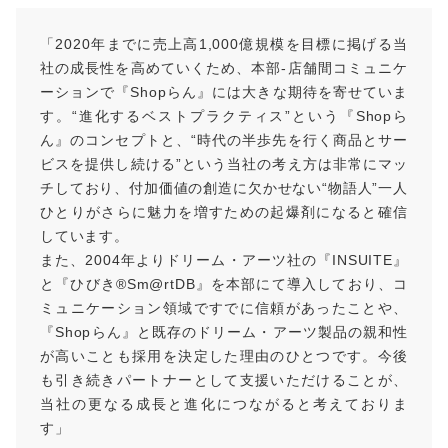
「2020年までに売上高1,000億規模を目標に掲げる当
社の成長性を高めていくため、本部-店舗間コミュニケ
ーションで『Shopらん』には大きな期待を寄せていま
す。“進化するベストプラクティス”という『Shopら
ん』のコンセプトと、“時代の半歩先を行く商品とサー
ビスを提供し続ける”という当社の考え方は非常にマッ
チしており、付加価値の創造に欠かせない“物語人”一人
ひとりがさらに魅力を増すための起爆剤になると確信
しています。
また、2004年よりドリーム・アーツ社の『INSUITE』
と『ひびき®Sm@rtDB』を本部にて導入しており、コ
ミュニケーション領域ですでに信頼があったことや、
『Shopらん』と既存のドリーム・アーツ製品の親和性
が高いことも採用を決定した理由のひとつです。今後
も引き続きパートナーとして支援いただけることが、
当社の更なる成長と進化につながると考えておりま
す」