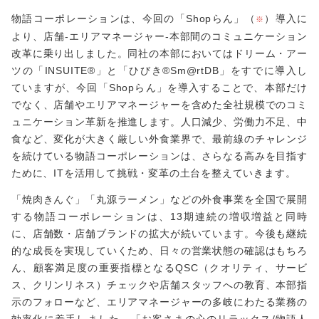
物語コーポレーションは、今回の「Shopらん」（
）導入に
※
より、店舗-エリアマネージャー-本部間のコミュニケーション
改革に乗り出しました。同社の本部においてはドリーム・アー
ツの「INSUITE®」と「ひびき®Sm@rtDB」をすでに導入し
ていますが、今回「Shopらん」を導入することで、本部だけ
でなく、店舗やエリアマネージャーを含めた全社規模でのコミ
ュニケーション革新を推進します。人口減少、労働力不足、中
食など、変化が大きく厳しい外食業界で、最前線のチャレンジ
を続けている物語コーポレーションは、さらなる高みを目指す
ために、ITを活用して挑戦・変革の土台を整えていきます。
「焼肉きんぐ」「丸源ラーメン」などの外食事業を全国で展開
する物語コーポレーションは、13期連続の増収増益と同時
に、店舗数・店舗ブランドの拡大が続いています。今後も継続
的な成長を実現していくため、日々の営業状態の確認はもちろ
ん、顧客満足度の重要指標となるQSC（クオリティ、サービ
ス、クリンリネス）チェックや店舗スタッフへの教育、本部指
示のフォローなど、エリアマネージャーの多岐にわたる業務の
他の事例も見てみる
効率化に着手しました。「お客さまの心のリラックス/物語人