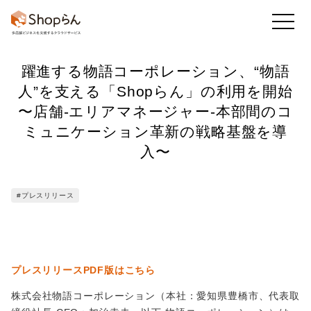
躍進する物語コーポレーション、“物語
お知らせ
店舗のToDo
回答・アンケート
人”を支える「Shopらん」の利用を開始
〜店舗-エリアマネージャー-本部間のコ
ミュニケーション革新の戦略基盤を導
かんたん集計
既読率・実施率
業務アプリ
入〜
#プレスリリース
フレッシュマニュアル
他の機能も
見る
プレスリリースPDF版はこちら
株式会社物語コーポレーション（本社：愛知県豊橋市、代表取