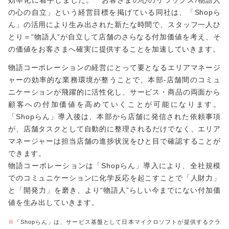
の心の自立」という経営目標を掲げている同社は、「Shopら
ん」の活用により生み出された新たな時間で、スタッフ一人ひ
とり＝“物語人”が自立して店舗のさらなる付加価値を考え、そ
の価値をお客さまへ確実に提供することを加速していきます。
物語コーポレーションの経営にとって要となるエリアマネージ
ャーの効率的な業務環境が整うことで、本部-店舗間のコミュ
ニケーションが飛躍的に活性化し、サービス・商品の両面から
顧客への付加価値を高めていくことが可能になります。
「Shopらん」導入後は、本部から店舗に発信された依頼事項
が、店舗タスクとして自動的に整理されるだけでなく、エリア
マネージャーは担当店舗の進捗状況をひと目で確認することが
できます。
物語コーポレーションは「Shopらん」導入により、全社規模
でのコミュニケーションに化学反応を起こすことで「人財力」
と「開発力」を磨き、より“物語人”らしい今までにない付加価
値を生み出していきます。
※
「Shopらん」は、サービス基盤として日本マイクロソフトが提供するクラ