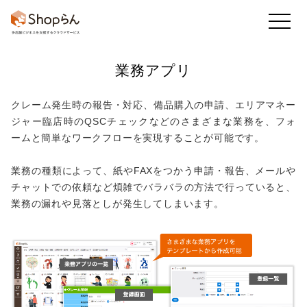
業務アプリ
お知らせ
店舗のToDo
回答・アンケート
クレーム発生時の報告・対応、備品購入の申請、エリアマネー
ジャー臨店時のQSCチェックなどのさまざまな業務を、フォ
ームと簡単なワークフローを実現することが可能です。
かんたん集計
既読率・実施率
業務アプリ
業務の種類によって、紙やFAXをつかう申請・報告、メールや
チャットでの依頼など煩雑でバラバラの方法で行っていると、
業務の漏れや見落としが発生してしまいます。
フレッシュマニュアル
他の機能も
見る