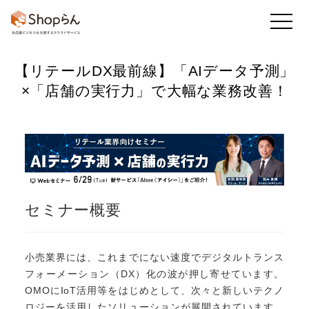
【リテールDX最前線】
「AIデータ予測」
お知らせ
店舗のToDo
回答・アンケート
×「店舗の実行力」で大幅な業務改善！
かんたん集計
既読率・実施率
業務アプリ
セミナー概要
フレッシュマニュアル
他の機能も
見る
小売業界には、これまでにない速度でデジタルトランス
フォーメーション（DX）化の波が押し寄せています。
OMOにIoT活用等をはじめとして、次々と新しいテクノ
ロジーを活用したソリューションが展開されています。