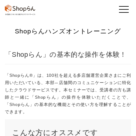
Shopらんハンズオントレーニング
お知らせ
店舗のToDo
回答・アンケート
「Shopらん」の基本的な操作を体験！
かんたん集計
既読率・実施率
業務アプリ
「Shopらん®」は、100社を超える多店舗運営企業さまにご利
用いただいている、本部⇔店舗間のコミュニケーションに特化
したクラウドサービスです。本セミナーでは、受講者の方も講
フレッシュマニュアル
師と一緒に「Shopらん」の操作を体験いただくことで、
「Shopらん」の基本的な機能とその使い方を理解することが
他の機能も
できます。
見る
こんな方にオススメです