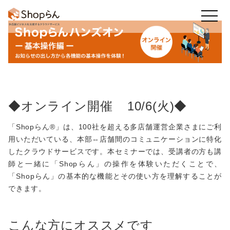
お知らせ
店舗のToDo
回答・アンケート
◆オンライン開催 10/6(火)◆
かんたん集計
既読率・実施率
業務アプリ
「Shopらん®」は、100社を超える多店舗運営企業さまにご利
用いただいている、本部⇔店舗間のコミュニケーションに特化
したクラウドサービスです。本セミナーでは、受講者の方も講
フレッシュマニュアル
師と一緒に「Shopらん」の操作を体験いただくことで、
「Shopらん」の基本的な機能とその使い方を理解することが
他の機能も
できます。
見る
こんな方にオススメです