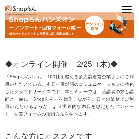
お知らせ
店舗のToDo
回答・アンケート
◆オンライン開催 2/25（木)◆
かんたん集計
既読率・実施率
業務アプリ
「Shopらん®」は、100社を超える多店舗運営企業さまにご利
用いただいている、本部⇔店舗間のコミュニケーションに特化
したクラウドサービスです。本セミナーでは、受講者の方も講
フレッシュマニュアル
師と一緒に「Shopらん」を操作しながら、日々の業務でご利
用いただけるような、より実践的な内容を想定したアンケー
他の機能も
ト・回答フォームの活用方法を学べます。
見る
こんな方にオススメです