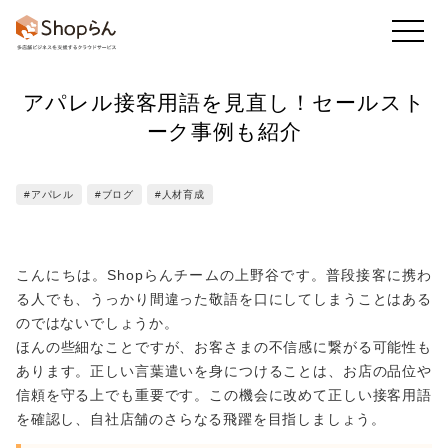
アパレル接客用語を見直し！セールスト
お知らせ
店舗のToDo
回答・アンケート
ーク事例も紹介
#アパレル
#ブログ
#人材育成
かんたん集計
既読率・実施率
業務アプリ
こんにちは。Shopらんチームの上野谷です。普段接客に携わ
る人でも、うっかり間違った敬語を口にしてしまうことはある
フレッシュマニュアル
のではないでしょうか。
ほんの些細なことですが、お客さまの不信感に繋がる可能性も
他の機能も
あります。正しい言葉遣いを身につけることは、お店の品位や
見る
信頼を守る上でも重要です。この機会に改めて正しい接客用語
を確認し、自社店舗のさらなる飛躍を目指しましょう。