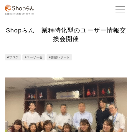
Shopらん 業種特化型のユーザー情報交
お知らせ
店舗のToDo
回答・アンケート
換会開催
#ブログ
#ユーザー会
#開催レポート
かんたん集計
既読率・実施率
業務アプリ
フレッシュマニュアル
他の機能も
見る