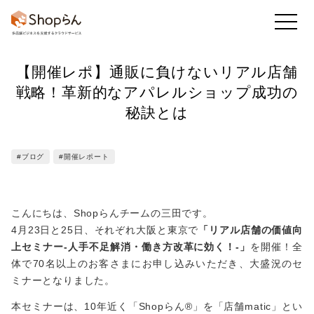
【開催レポ】通販に負けないリアル店舗
お知らせ
店舗のToDo
回答・アンケート
戦略！革新的なアパレルショップ成功の
秘訣とは
かんたん集計
既読率・実施率
業務アプリ
#ブログ
#開催レポート
こんにちは、Shopらんチームの三田です。
フレッシュマニュアル
4月23日と25日、それぞれ大阪と東京で
「リアル店舗の価値向
他の機能も
上セミナー-人手不足解消・働き方改革に効く！-」
を開催！全
見る
体で70名以上のお客さまにお申し込みいただき、大盛況のセ
ミナーとなりました。
本セミナーは、10年近く「Shopらん®」を「店舗matic」とい