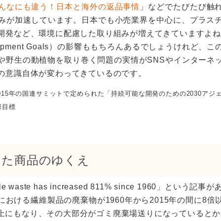
んなにも違う！日本と海外の返品事情
」などでたびたび触
みが加速しています。日本でも小売業界を中心に、プラス
開発など、環境に配慮した取り組みが増えてきていますよ
 Development Goals）の影響ももちろんあるでしょうけ
や野生の動植物を取り巻く問題の実情がSNSやインターネ
の意識自体が変わってきているのです。
2015年の国連サミットで定められた「持続可能な開発のための2030ア
際目標
れた商品のゆくえ
waste has increased 811% since 1960」という記
おける繊維製品の廃棄物が1960年から2015年の間に8
トン以上にもなり、その大部分がゴミ廃棄場送りになっていると