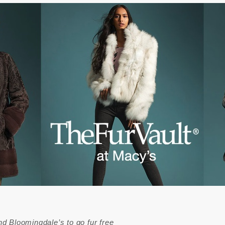
nd Bloomingdale’s to go fur free