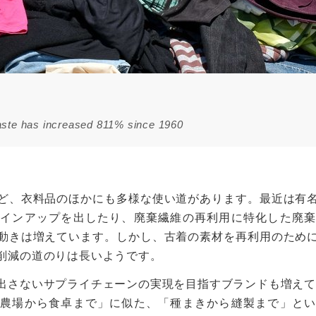
waste has increased 811% since 1960
ど、衣料品のほかにも多様な使い道があります。最近は有
インアップを出したり、廃棄繊維の再利用に特化した廃棄
動きは増えています。しかし、古着の素材を再利用のため
削減の道のりは長いようです。
出さないサプライチェーンの実現を目指すブランドも増え
農場から食卓まで」に似た、「種まきから縫製まで」とい