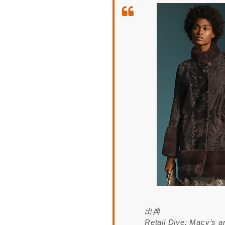
出典
Retail Dive: Macy’s a