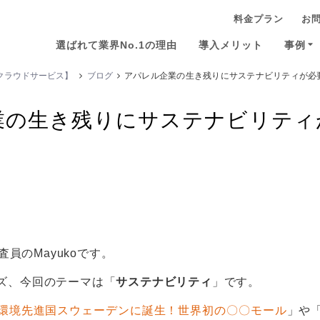
料金プラン
お
選ばれて業界No.1の理由
導入メリット
事例
るクラウドサービス】
ブログ
アパレル企業の生き残りにサステナビリティが必
ンケート
かんたん集計
既読率・実施率
業の生き残りにサステナビリティ
査員のMayukoです。
ズ、今回のテーマは「
サステナビリティ
」です。
環境先進国スウェーデンに誕生！世界初の〇〇モール
」や