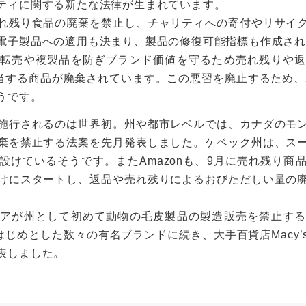
ティに関する新たな法律が生まれています。
れ残り食品の廃棄を禁止し、チャリティへの寄付やリサイ
電子製品への適用も決まり、製品の修復可能指標も作成さ
転売や複製品を防ぎブランド価値を守るため売れ残りや返
当する商品が廃棄されています。この悪習を廃止するため、2
うです。
施行されるのは世界初。州や都市レベルでは、カナダのモ
棄を禁止する法案を先月発表しました。ケベック州は、ス
設けているそうです。またAmazonも、9月に売れ残り商
けにスタートし、返品や売れ残りによるおびただしい量の
アが州として初めて動物の毛皮製品の製造販売を禁止する
Gucciをはじめとした数々の有名ブランドに続き、大手百貨店Ma
表しました。