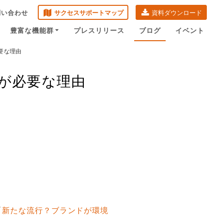
問い合わせ
サクセスサポートマップ
資料ダウンロード
豊富な機能群
プレスリリース
ブログ
イベント
要な理由
業務アプリ
フレッシュマニュア
ル
他の機能も
が必要な理由
見る
他の事例も見てみる
「
新たな流行？ブランドが環境