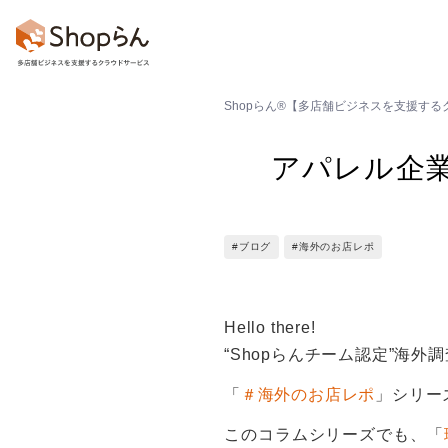
Shopらん®【多店舗ビジネスを支援す
お知らせ
店舗のToDo
回答・ア
アパレル企
#ブログ
#海外のお店レポ
Hello there!
“Shopらんチーム認定”海外調
「
＃海外のお店レポ
」シリー
このコラムシリーズでも、「