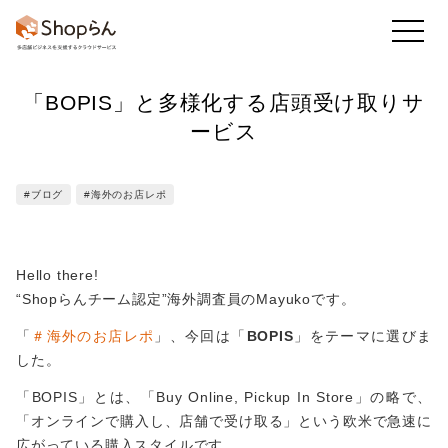
「BOPIS」と多様化する店頭受け取りサ
お知らせ
店舗のToDo
回答・アンケート
ービス
#ブログ
#海外のお店レポ
かんたん集計
既読率・実施率
業務アプリ
Hello there!
“Shopらんチーム認定”海外調査員のMayukoです。
フレッシュマニュアル
「
＃海外のお店レポ
」、今回は「
BOPIS
」をテーマに選びま
他の機能も
した。
見る
「BOPIS」とは、「Buy Online, Pickup In Store」の略で、
「オンラインで購入し、店舗で受け取る」という欧米で急速に
広がっている購入スタイルです。