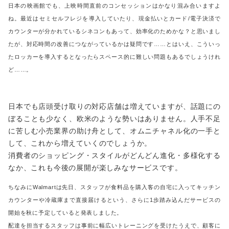
日本の映画館でも、上映時間直前のコンセッションはかなり混み合いますよ
ね。最近はセミセルフレジを導入していたり、現金払いとカード/電子決済で
カウンターが分かれているシネコンもあって、効率化のためかな？と思いまし
たが、対応時間の改善につながっているかは疑問です……とはいえ、こういっ
たロッカーを導入するとなったらスペース的に難しい問題もあるでしょうけれ
ど……。
日本でも店頭受け取りの対応店舗は増えていますが、話題にの
ぼることも少なく、欧米のような勢いはありません。人手不足
に苦しむ小売業界の助け舟として、オムニチャネル化の一手と
して、これから増えていくのでしょうか。
消費者のショッピング・スタイルがどんどん進化・多様化する
なか、これも今後の展開が楽しみなサービスです。
ちなみにWalmartは先日、スタッフが食料品を購入客の自宅に入ってキッチン
カウンターや冷蔵庫まで直接届けるという、さらに1歩踏み込んだサービスの
開始を秋に予定していると発表しました。
配達を担当するスタッフは事前に幅広いトレーニングを受けたうえで、顧客に