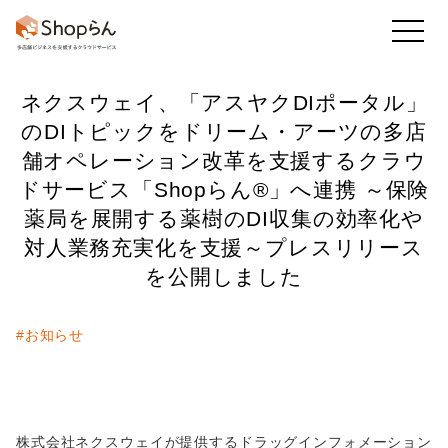
ネクスウェイ、「アスヤクDIポータル」
お知らせ
店舗のToDo
回答・アンケート
のDIトピックをドリーム・アーツの多店
舗オペレーション改革を支援するクラウ
ドサービス「Shopらん®︎」へ連携
～保険
かんたん集計
既読率・実施率
業務アプリ
薬局を展開する薬樹のDI収集の効率化や
対人業務充実化を支援～
プレスリリース
を公開しました
フレッシュマニュアル
#お知らせ
他の機能も
見る
株式会社ネクスウェイが提供するドラッグインフォメーション