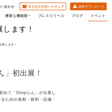
問い合わせ
サクセスサポートマップ
資料ダウンロード
豊富な機能群
プレスリリース
ブログ
イベント
展します！
業務アプリ
フレッシュマニュア
ル
他の機能も
見る
に出展します！
他の事例も見てみる
らん」初出展！
初めて「Shopらん」が出展し
なるための食材・飲料・設備・