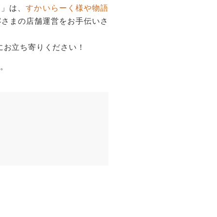
ん」は、
すかいらーく様や物語
客さまの店舗運営をお手伝いさ
にお立ち寄りください！
す。