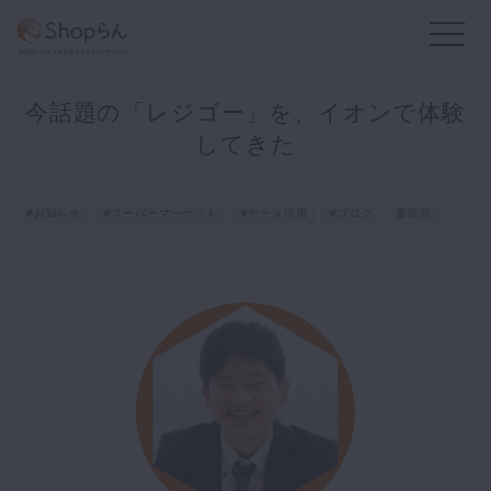
今話題の「レジゴー」を、イオンで体験
お知らせ
店舗のToDo
回答・アンケート
してきた
#お知らせ
#スーパーマーケット
#データ活用
#ブログ
量販店
かんたん集計
既読率・実施率
業務アプリ
フレッシュマニュアル
他の機能も
見る