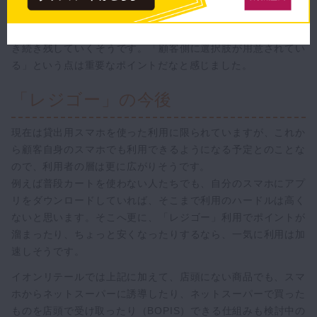
ます。既にある店舗では、
労働時間30%削減
という結果も出て
いるようです。なお、イオンリテールによると、有人レジは引
き続き残していくそうです。「顧客側に選択肢が用意されてい
る」という点は重要なポイントだなと感じました。
「レジゴー」の今後
現在は貸出用スマホを使った利用に限られていますが、これか
ら顧客自身のスマホでも利用できるようになる予定とのことな
ので、利用者の層は更に広がりそうです。
例えば普段カートを使わない人たちでも、自分のスマホにアプ
リをダウンロードしていれば、そこまで利用のハードルは高く
ないと思います。そこへ更に、「レジゴー」利用でポイントが
溜まったり、ちょっと安くなったりするなら、一気に利用は加
速しそうです。
イオンリテールでは上記に加えて、店頭にない商品でも、スマ
ホからネットスーパーに誘導したり、ネットスーパーで買った
ものを店頭で受け取ったり（BOPIS）できる仕組みも検討中の