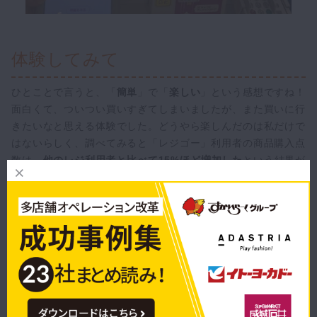
体験してみて
ひとことで言うと、「
簡単
」で「
楽しい
」という感想ですね！
面白くて、ついつい買いすぎてしまいましたが、また買いに行
きたいなと思える体験でした。どうやら楽しんだのは私だけで
はないらしく、調べてみると「レジゴー」利用者の商品購入点
数は、
他のレジ利用者と比べて15%ほど増加した
という結果が
出ているようです。
また、レジの待ち時間・利用時間の短縮という点では、ソーシ
ャルディスタンスの確保にも一役買っているなと思いました。
レジでのお会計は本当にすぐ終わるので、列に並んだり、バー
コードをスキャンしたりする間に密集状態になってしまうこと
を極力防げそうです。
接客不要のメリットは店舗側にもあります。密接を避けられま
すし、空いた時間を他の作業に充てることができるようになり